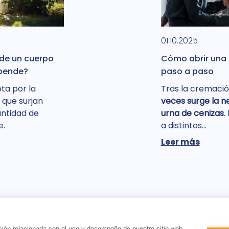
01.10.2025
 de un cuerpo
Cómo abrir una 
pende?
paso a paso
ta por la
Tras la cremació
 que surjan
veces surge la ne
antidad de
urna de cenizas
.
e.
a distintos...
Leer más
ción relacionada con el uso y desempeño de nuestro sitio web