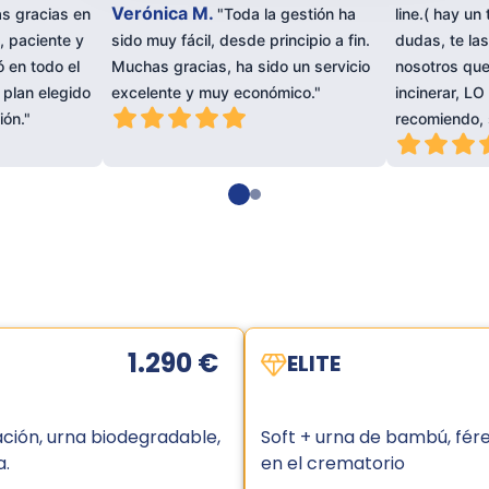
Verónica M.
as gracias en
"Toda la gestión ha
line.( hay un
, paciente y
sido muy fácil, desde principio a fin.
dudas, te las
 en todo el
Muchas gracias, ha sido un servicio
nosotros que
 plan elegido
excelente y muy económico."
incinerar, 
ión."
recomiendo, 
1.290 €
ELITE
ación, urna biodegradable,
Soft + urna de bambú, fér
a.
en el crematorio