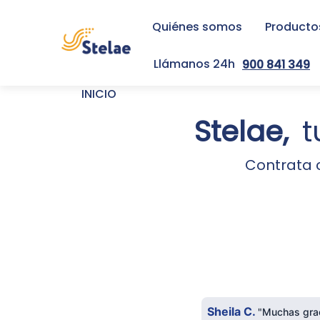
Quiénes somos
Productos
Pasar al contenido principal
Llámanos 24h
900 841 349
Sobrescribir enlaces d
INICIO
Stelae,
t
Contrata c
Sheila C.
"Muchas grac