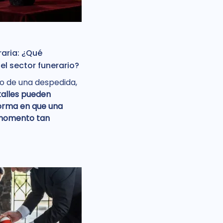
raria: ¿Qué
l sector funerario?
o de una despedida,
talles pueden
forma en que una
 momento tan