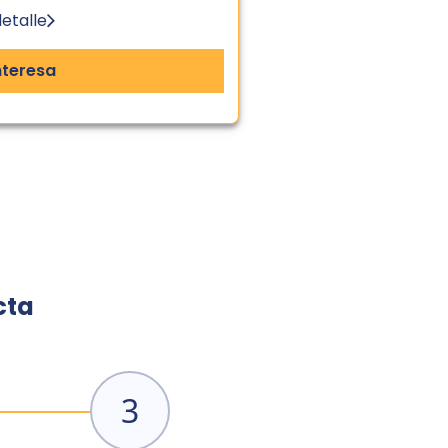
etalle
nteresa
cta
3