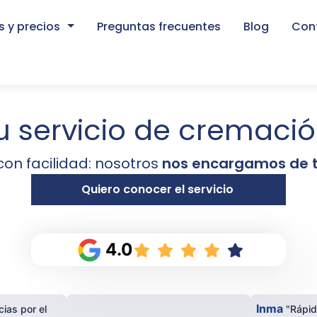
 y precios
Preguntas frecuentes
Blog
Con
e ayuda a la navegación
u servicio de cremació
on facilidad: nosotros
nos encargamos de t
Quiero conocer el servicio
4.0
Inma
ias por el
"Rápid