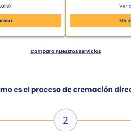
talle
Ver d
eresa
Me i
Compara nuestros servicios
mo es el proceso de cremación dire
2