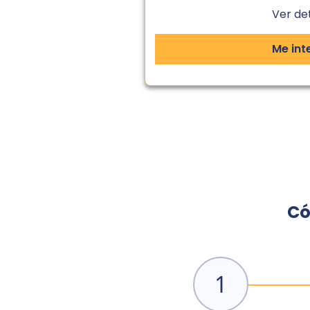
Ver de
Me int
Có
1