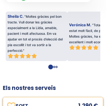
Sheila C.
"Moltes gràcies pel bon
tracte. Vull donar les gràcies
Verónica M.
"Tota la 
especialment a la Lídia, amable,
estat molt fàcil, de princi
pacient i molt afectuosa. Em va
Moltes gràcies, ha esta
ajudar en tot el procés d’elecció del
excel·lent i molt econòm
pla escollit i tot va sortir a la
perfecció."
Els nostres serveis
1.290 €
SOFT