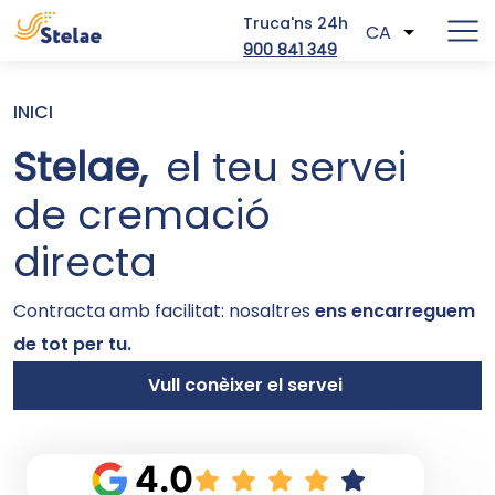
Truca'ns 24h
CA
Llista les
900 841 349
Vés al contingut
Fil d'ariadna
INICI
Stelae,
el teu servei
de cremació
directa
Contracta amb facilitat: nosaltres
ens encarreguem
de tot per tu.
Vull conèixer el servei
4.0