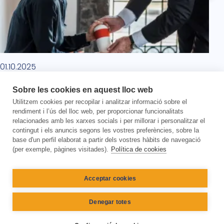
01.10.2025
Com obrir una urna de cendres pas a pas
Sobre les cookies en aquest lloc web
Després de la cremació d’un ser estimat,
a vegades
Utilitzem cookies per recopilar i analitzar informació sobre el
sorgeix la necessitat d’obrir l’urna de cendres
rendiment i l’ús del lloc web, per proporcionar funcionalitats
. Això
relacionades amb les xarxes socials i per millorar i personalitzar el
pot deure’s a diferents…
contingut i els anuncis segons les vostres preferències, sobre la
Llegir més
base d'un perfil elaborat a partir dels vostres hàbits de navegació
(per exemple, pàgines visitades).
Política de cookies
Acceptar cookies
Avís legal
Política de Cookies
Denegar totes
Pie de página
Política de privacitat
Termes i condicions