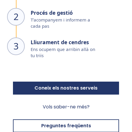
Procés de gestió
2
T’acompanyem i informem a
cada pas
Lliurament de cendres
3
Ens ocupem que arribin allà on
tu triïs
Coneix els nostres serveis
Vols saber-ne més?
Preguntes freqüents