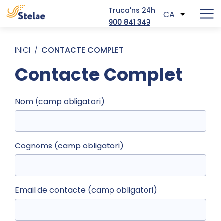
Truca'ns 24h
CA
Llista les
900 841 349
Vés al contingut
Fil d'ariadna
INICI
CONTACTE COMPLET
Contacte Complet
Nom (camp obligatori)
Cognoms (camp obligatori)
Email de contacte (camp obligatori)