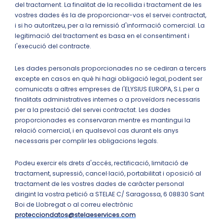
del tractament. La finalitat de la recollida i tractament de les
vostres dades és la de proporcionar-vos el servei contractat,
i si ho autoritzeu, per a la remissió d'informació comercial. La
legitimació del tractament es basa en el consentiment i
l'execució del contracte.
Les dades personals proporcionades no se cediran a tercers
excepte en casos en què hi hagi obligació legal, podent ser
comunicats a altres empreses de l'ELYSIUS EUROPA, S.L per a
finalitats administratives internes o a proveïdors necessaris
per a la prestació del servei contractat. Les dades
proporcionades es conservaran mentre es mantingui la
relació comercial, i en qualsevol cas durant els anys
necessaris per complir les obligacions legals.
Podeu exercir els drets d'accés, rectificació, limitació de
tractament, supressió, cancel·lació, portabilitat i oposició al
tractament de les vostres dades de caràcter personal
dirigint la vostra petició a STELAE C/ Saragossa, 6 08830 Sant
Boi de Llobregat o al correu electrònic
protecciondatos@stelaeservices.com