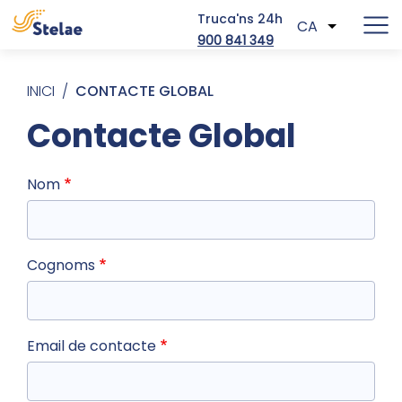
Truca'ns 24h
CA
Llista les
900 841 349
Vés al contingut
Fil d'ariadna
INICI
CONTACTE GLOBAL
Contacte Global
Nom
Cognoms
Email de contacte