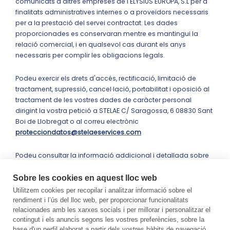
comunicats a altres empreses de l'ELYSIUS EUROPA, S.L per a
finalitats administratives internes o a proveïdors necessaris
per a la prestació del servei contractat. Les dades
proporcionades es conservaran mentre es mantingui la
relació comercial, i en qualsevol cas durant els anys
necessaris per complir les obligacions legals.
Podeu exercir els drets d'accés, rectificació, limitació de
tractament, supressió, cancel·lació, portabilitat i oposició al
tractament de les vostres dades de caràcter personal
dirigint la vostra petició a STELAE C/ Saragossa, 6 08830 Sant
Boi de Llobregat o al correu electrònic
protecciondatos@stelaeservices.com
Podeu consultar la informació addicional i detallada sobre
Protecció de Dades a la nostra Política de privadesa.
Sobre les cookies en aquest lloc web
Utilitzem cookies per recopilar i analitzar informació sobre el
Sol·licitar informació
rendiment i l’ús del lloc web, per proporcionar funcionalitats
relacionades amb les xarxes socials i per millorar i personalitzar el
contingut i els anuncis segons les vostres preferències, sobre la
base d'un perfil elaborat a partir dels vostres hàbits de navegació