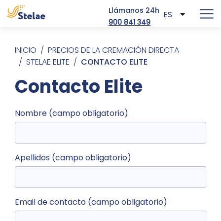
Llámanos 24h
ES
Lista adic
900 841 349
Pasar al contenido principal
Sobrescribir enlaces de ayuda a la
INICIO
PRECIOS DE LA CREMACIÓN DIRECTA
STELAE ELITE
CONTACTO ELITE
Contacto Elite
Nombre (campo obligatorio)
Apellidos (campo obligatorio)
Email de contacto (campo obligatorio)