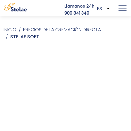
Llámanos 24h
ES
Lista adic
900 841 349
Pasar al contenido principal
Sobrescribir enlaces de ayuda a la 
INICIO
PRECIOS DE LA CREMACIÓN DIRECTA
STELAE SOFT