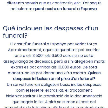
diferents serveis que es contractin, etc. Tot seguit
calcularem
quant costa un funeral a Espanya
.
Què inclouen les despeses d’un
funeral?
El cost d'un funeral a Espanya pot variar força.
Aproximadament, aquesta quantitat pot oscil·lar
entre els 3.500 i els 6.500 euros si no es té
assegurança de decessos, però si s'hi afegeixen molts
extres es pot arribar als 10.000 euros. De tota
manera, no es pot donar una xifra exacta.
Quines
despeses influeixen en el preu d’un funeral?
Un servei funerari obligatori bàsic inclou despeses
com el fèretre, el trasllat, el tractament
higienicosanitari i la tramitació de la documentació
que exigeix ​​la llei. A això se sumen el cost del
cementiri o de la incineració, la vetlla, la cerimònia de