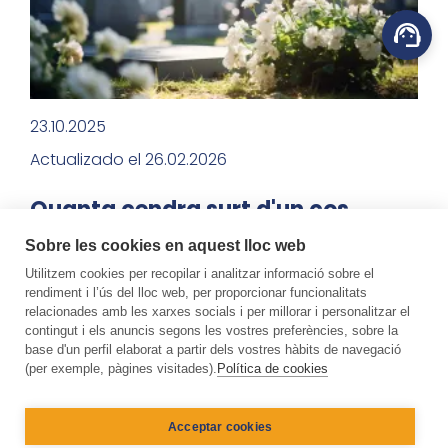
23.10.2025
Actualizado el 26.02.2026
Quanta cendra surt d'un cos
humà i de què depèn?
Sobre les cookies en aquest lloc web
Quan una família opta per la cremació, és
Utilitzem cookies per recopilar i analitzar informació sobre el
rendiment i l’ús del lloc web, per proporcionar funcionalitats
normal que sorgeixin preguntes sobre la
relacionades amb les xarxes socials i per millorar i personalitzar el
quantitat de cendres que s'obté.
contingut i els anuncis segons les vostres preferències, sobre la
base d'un perfil elaborat a partir dels vostres hàbits de navegació
No es tracta de…
(per exemple, pàgines visitades).
Política de cookies
Llegir més
Acceptar cookies