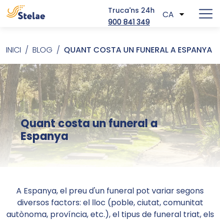
Truca'ns 24h
CA
Llista les
900 841 349
Vés al contingut
INICI
BLOG
QUANT COSTA UN FUNERAL A ESPANYA
Fil d'ariadna
Quant costa un funeral a
Espanya
A Espanya, el preu d'un funeral pot variar segons
diversos factors: el lloc (poble, ciutat, comunitat
autònoma, província, etc.), el tipus de funeral triat, els