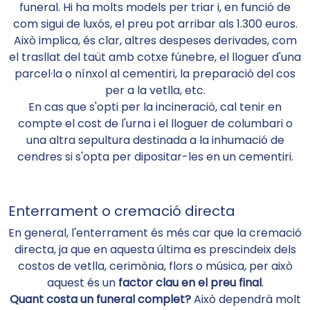
funeral. Hi ha molts models per triar i, en funció de
com sigui de luxós, el preu pot arribar als 1.300 euros.
Això implica, és clar, altres despeses derivades, com
el trasllat del taüt amb cotxe fúnebre, el lloguer d'una
parcel·la o nínxol al cementiri, la preparació del cos
per a la vetlla, etc.
En cas que s'opti per la incineració, cal tenir en
compte el cost de l'urna i el lloguer de columbari o
una altra sepultura destinada a la inhumació de
cendres si s'opta per dipositar-les en un cementiri.
Enterrament o cremació directa
En general, l'enterrament és més car que la cremació
directa, ja que en aquesta última es prescindeix dels
costos de vetlla, cerimònia, flors o música, per això
aquest és un
factor clau en el preu final
.
Quant costa un funeral complet?
Això dependrà molt