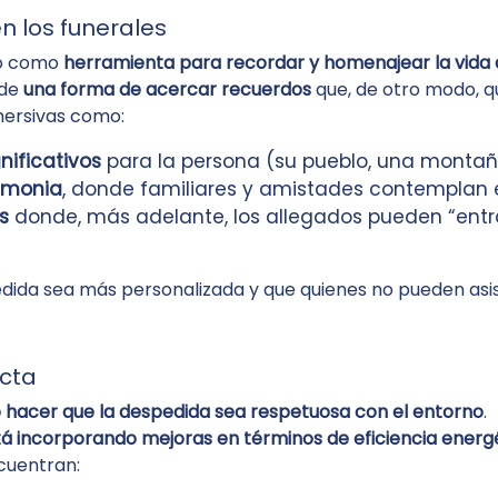
en los funerales
no como
herramienta para recordar y homenajear la vida d
 de
una forma de acercar recuerdos
que, de otro modo, qu
mersivas como:
nificativos
para la persona (su pueblo, una montaña 
emonia
, donde familiares y amistades contemplan e
s
donde, más adelante, los allegados pueden “entra
dida sea más personalizada y que quienes no pueden asis
ecta
hacer que la despedida sea respetuosa con el entorno
.
á incorporando mejoras en términos de eficiencia energ
cuentran: