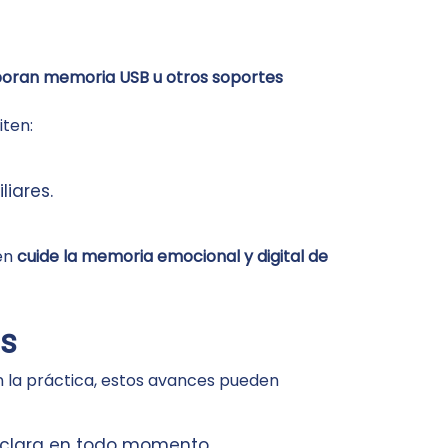
poran memoria USB u otros soportes
iten:
liares.
ién
cuide la memoria emocional y digital de
as
 en la práctica, estos avances pueden
n clara en todo momento.